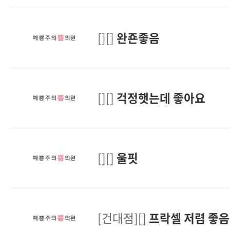
[][]
완죤좋음
[][]
걱정햇는데 좋아요
[][]
울핏
[건대점][]
프락셀 저렴 좋음