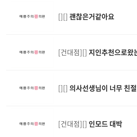
[][]
괜찮은거같아요
[건대점][]
지인추천으로왔
[][]
의사선생님이 너무 친절
[건대점][]
인모드 대박