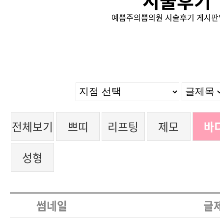
시술후기
예쁨주의쁨의원 시술후기 게시판
전체보기
쁘띠
리프팅
제모
바
성형
썸네일
글