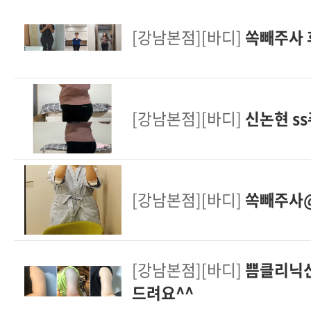
[강남본점][바디]
쏙빼주사 
[강남본점][바디]
신논현 s
[강남본점][바디]
쏙빼주사
[강남본점][바디]
쁨클리닉신
드려요^^