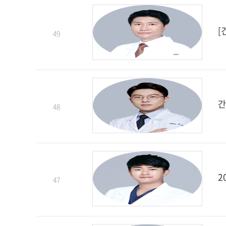
[
49
간
48
2
47