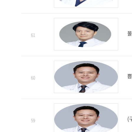
몰
61
쁨
60
(
59