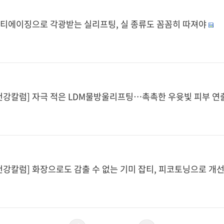
티에이징으로 각광받는 실리프팅, 실 종류도 꼼꼼히 따져야
건강칼럼] 자극 적은 LDM물방울리프팅…촉촉한 우윳빛 피부 연
건강칼럼] 화장으로도 감출 수 없는 기미 잡티, 피코토닝으로 개