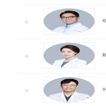
리
55
화
54
수
53