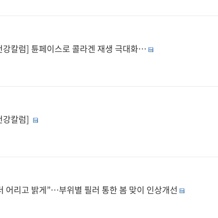
건강칼럼] 튠페이스로 콜라겐 재생 극대화…
건강칼럼]
더 어리고 밝게”…부위별 필러 통한 봄 맞이 인상개선