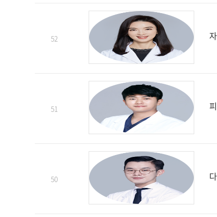
자
52
피
51
다
50