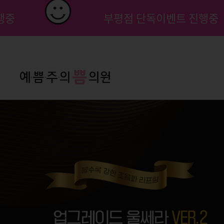
행중
부평점 단독이벤트 진행중
팝업닫기