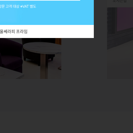
울쎄라피 프라임