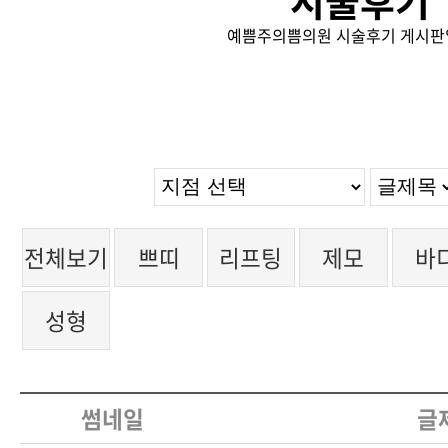
시술후기
예쁨주의쁨의원 시술후기 게시판
전체보기
쁘띠
리프팅
제모
바
성형
썸네일
글