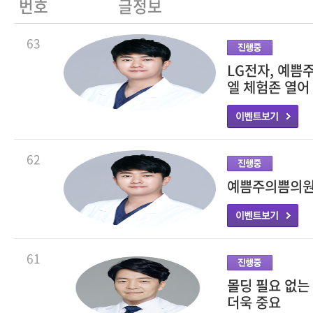
번호
글정보
63
LG전자, 예쁨
엘 체험존 열어
62
예쁨주의쁨의원,
61
몰딩 필요 없는
더욱 중요