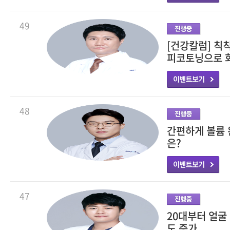
49
[건강칼럼] 칙
피코토닝으로 
48
간편하게 볼륨 
은?
47
20대부터 얼굴
도 증가