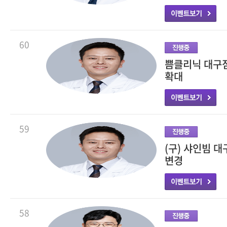
60
쁨클리닉 대구점
확대
59
(구) 샤인빔 
변경
58