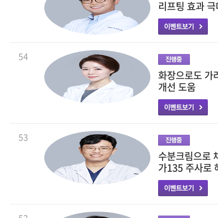
리프팅 효과 극
54
화장으로도 가려
개선 도움
53
수분크림으로 채
가135 주사로
52