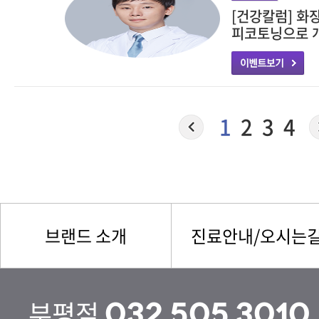
[건강칼럼] 화
피코토닝으로 
1
2
3
4
브랜드 소개
진료안내/오시는
부평점
032.505.3010