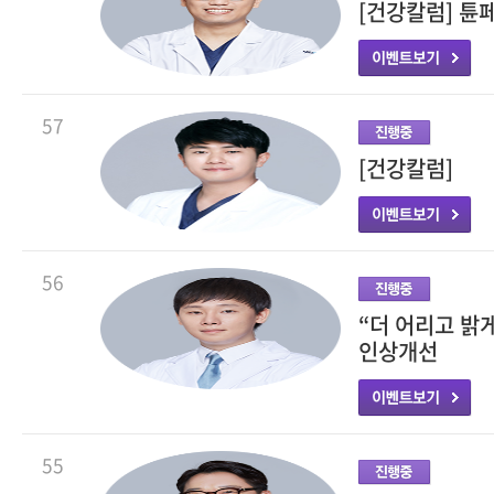
[건강칼럼] 튠
57
[건강칼럼]
56
“더 어리고 밝
인상개선
55