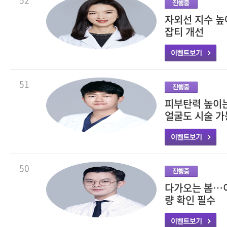
자외선 지수 
잡티 개선
51
피부탄력 높이는
얼굴도 시술 가
50
다가오는 봄…이
량 확인 필수