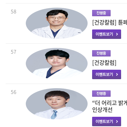
58
[건강칼럼] 튠
57
[건강칼럼]
56
“더 어리고 밝
인상개선