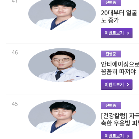
47
20대부터 얼굴
도 증가
46
안티에이징으로 
꼼꼼히 따져야
45
[건강칼럼] 자
촉한 우윳빛 피