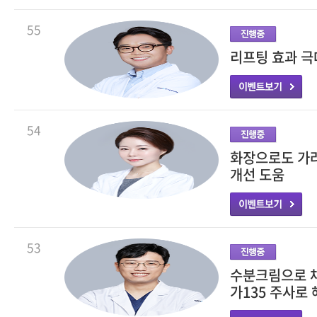
55
리프팅 효과 극
54
화장으로도 가려
개선 도움
53
수분크림으로 채
가135 주사로