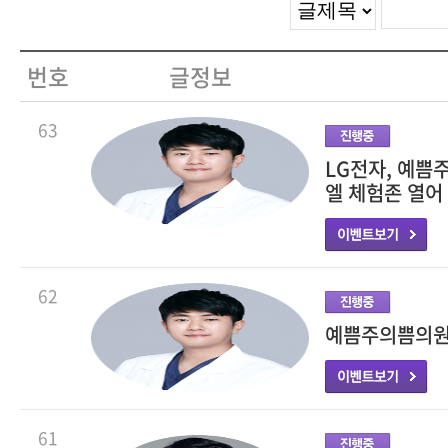
번호
글정보
63
LG전자, 예쁨
엘 체험존 열어
62
예쁨주의쁨의원,
61