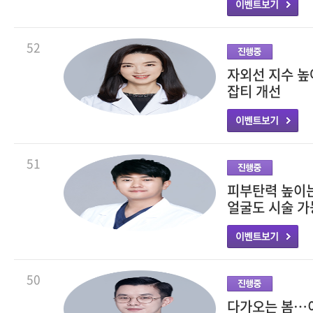
52
자외선 지수 
잡티 개선
51
피부탄력 높이는
얼굴도 시술 가
50
다가오는 봄…이