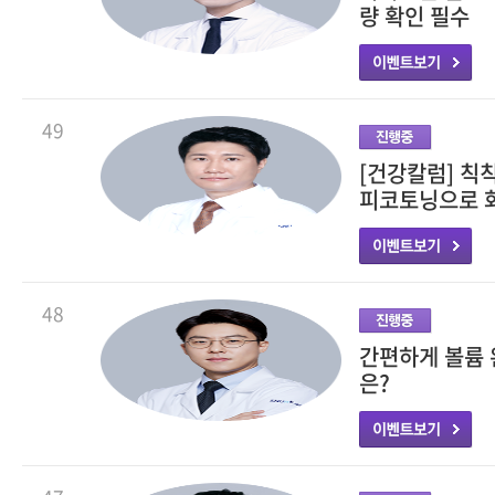
량 확인 필수
49
[건강칼럼] 칙
피코토닝으로 
48
간편하게 볼륨 
은?