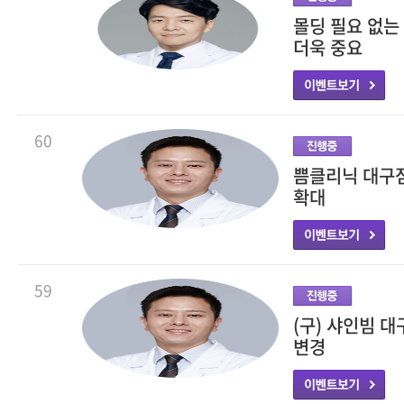
몰딩 필요 없는
더욱 중요
60
쁨클리닉 대구점
확대
59
(구) 샤인빔 
변경