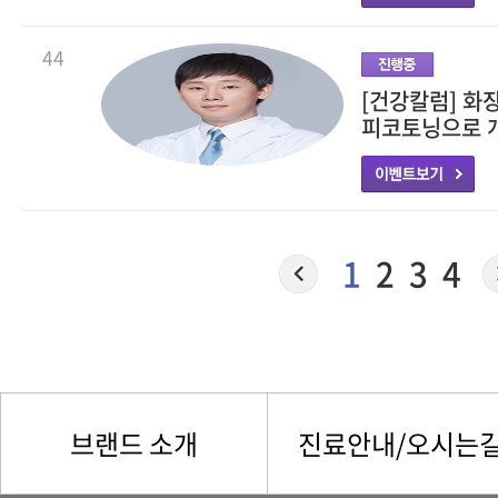
44
[건강칼럼] 화
피코토닝으로 
1
2
3
4
브랜드 소개
진료안내/오시는